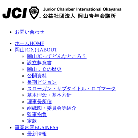
お問い合わせ
ホーム
HOME
岡山JCとは
ABOUT
岡山JCってどんなところ？
設立趣意書
岡山ＪＣの歴史
公開資料
長期ビジョン
スローガン・サブタイトル・ロゴマーク
基本理念・基本方針
理事長所信
組織図・委員会等紹介
監事抱負
定款
事業内容
BUSINESS
最新情報