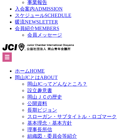
事業報告
入会案内
ADMISSION
スケジュール
SCHEDULE
暖流
NEWSLETTER
会員紹介
MEMBERS
会員メッセージ
ホーム
HOME
岡山JCとは
ABOUT
岡山JCってどんなところ？
設立趣意書
岡山ＪＣの歴史
公開資料
長期ビジョン
スローガン・サブタイトル・ロゴマーク
基本理念・基本方針
理事長所信
組織図・委員会等紹介