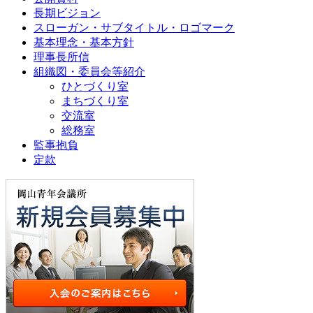
長期ビジョン
スローガン・サブタイトル・ロゴマーク
基本理念・基本方針
理事長所信
組織図・委員会等紹介
ひとづくり室
まちづくり室
交流室
総務室
監事抱負
定款