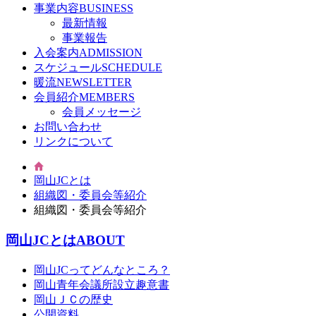
事業内容
BUSINESS
最新情報
事業報告
入会案内
ADMISSION
スケジュール
SCHEDULE
暖流
NEWSLETTER
会員紹介
MEMBERS
会員メッセージ
お問い合わせ
リンクについて
岡山JCとは
組織図・委員会等紹介
組織図・委員会等紹介
岡山JCとは
ABOUT
岡山JCってどんなところ？
岡山青年会議所設立趣意書
岡山ＪＣの歴史
公開資料