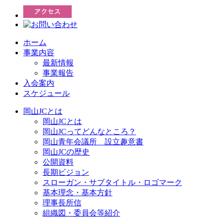
ホーム
事業内容
最新情報
事業報告
入会案内
スケジュール
岡山JCとは
岡山JCとは
岡山JCってどんなところ？
岡山青年会議所 設立趣意書
岡山JCの歴史
公開資料
長期ビジョン
スローガン・サブタイトル・ロゴマーク
基本理念・基本方針
理事長所信
組織図・委員会等紹介