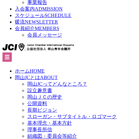
事業報告
入会案内
ADMISSION
スケジュール
SCHEDULE
暖流
NEWSLETTER
会員紹介
MEMBERS
会員メッセージ
ホーム
HOME
岡山JCとは
ABOUT
岡山JCってどんなところ？
設立趣意書
岡山ＪＣの歴史
公開資料
長期ビジョン
スローガン・サブタイトル・ロゴマーク
基本理念・基本方針
理事長所信
組織図・委員会等紹介