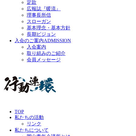
定款
広報誌『暖流』
理事長所信
スローガン
基本理念・基本方針
長期ビジョン
入会のご案内
ADMISSION
入会案内
取り組みのご紹介
会員メッセージ
TOP
私たちの活動
リンク
私たちについて