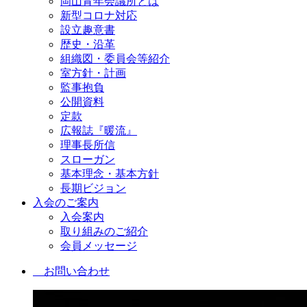
岡山青年会議所とは
新型コロナ対応
設立趣意書
歴史・沿革
組織図・委員会等紹介
室方針・計画
監事抱負
公開資料
定款
広報誌『暖流』
理事長所信
スローガン
基本理念・基本方針
長期ビジョン
入会のご案内
入会案内
取り組みのご紹介
会員メッセージ
お問い合わせ