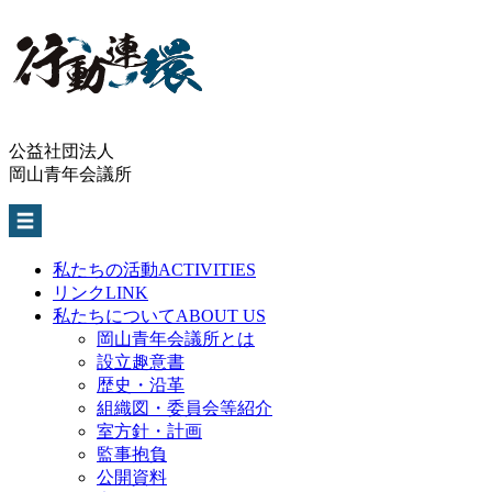
公益社団法人
岡山青年会議所
私たちの活動
ACTIVITIES
リンク
LINK
私たちについて
ABOUT US
岡山青年会議所とは
設立趣意書
歴史・沿革
組織図・委員会等紹介
室方針・計画
監事抱負
公開資料