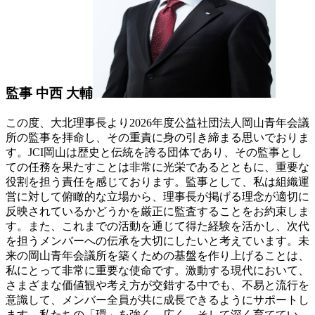
監事
中西 大輔
この度、大北理事長より2026年度公益社団法人岡山青年会議
所の監事を拝命し、その重責に身の引き締まる思いでおりま
す。JCI岡山は歴史と伝統を誇る団体であり、その監事とし
ての任務を果たすことは非常に光栄であるとともに、重要な
役割を担う責任を感じております。監事として、私は組織運
営に対して俯瞰的な立場から、理事長が掲げる理念が適切に
反映されているかどうかを厳正に監査することをお約束しま
す。また、これまでの活動を通じて得た経験を活かし、次代
を担うメンバーへの伝承を大切にしたいと考えています。未
来の岡山青年会議所を築くための基盤を作り上げることは、
私にとって非常に重要な使命です。激動する現代において、
さまざまな価値観や考え方が交錯する中でも、不易と流行を
意識して、メンバー全員が共に成長できるようにサポートし
ます。私たちの「環」を強く、広く、そして深く育ててい