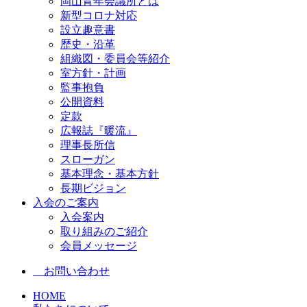
岡山青年会議所とは
新型コロナ対応
設立趣意書
歴史・沿革
組織図・委員会等紹介
室方針・計画
監事抱負
公開資料
定款
広報誌『暖流』
理事長所信
スローガン
基本理念・基本方針
長期ビジョン
入会のご案内
入会案内
取り組みのご紹介
会員メッセージ
お問い合わせ
HOME