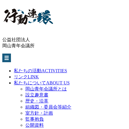
公益社団法人
岡山青年会議所
私たちの活動
ACTIVITIES
リンク
LINK
私たちについて
ABOUT US
岡山青年会議所とは
設立趣意書
歴史・沿革
組織図・委員会等紹介
室方針・計画
監事抱負
公開資料