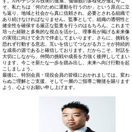
す。AIやデジタル技術の進展、価値観の多様化が進む今こ
そ、私たちは「何のために運動を行うのか」という原点に立
ち返り、地域と社会から真に信頼され、必要とされる組織で
あり続けなければなりません。監事として、組織の透明性と
健全性を確保する厳正な監査を行うのはもちろん、これまで
培った経験と多角的な視点を活かし、理事長が掲げる未来像
の実現に向けて全力で伴走してまいります。さらに、挑戦を
恐れず行動する意志、互いを信じてつながる力こそが持続的
な成長の源であると確信しております。だからこそ、対話を
大切にしながら、仲間の挑戦や成長を力強く後押ししてまい
ります。今こそ新たな一歩を踏み出し、未来へ向け行動を起
こしましょう。
最後に、特別会員・現役会員の皆様におかれましては、変わ
らぬご理解とご支援、そして一層のご指導ご鞭撻を賜ります
よう、心よりお願い申し上げます。