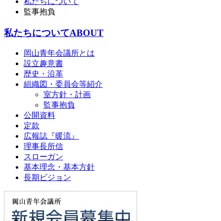
私たちについて
監事抱負
私たちについて
ABOUT
岡山青年会議所とは
設立趣意書
歴史・沿革
組織図・委員会等紹介
室方針・計画
監事抱負
公開資料
定款
広報誌『暖流』
理事長所信
スローガン
基本理念・基本方針
長期ビジョン