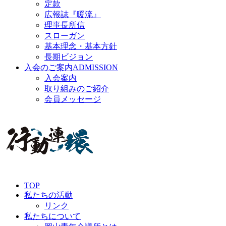
定款
広報誌『暖流』
理事長所信
スローガン
基本理念・基本方針
長期ビジョン
入会のご案内
ADMISSION
入会案内
取り組みのご紹介
会員メッセージ
TOP
私たちの活動
リンク
私たちについて