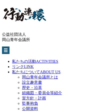
公益社団法人
岡山青年会議所
私たちの活動
ACTIVITIES
リンク
LINK
私たちについて
ABOUT US
岡山青年会議所とは
設立趣意書
歴史・沿革
組織図・委員会等紹介
室方針・計画
監事抱負
公開資料