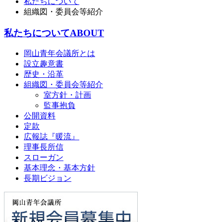
私たちについて
組織図・委員会等紹介
私たちについて
ABOUT
岡山青年会議所とは
設立趣意書
歴史・沿革
組織図・委員会等紹介
室方針・計画
監事抱負
公開資料
定款
広報誌『暖流』
理事長所信
スローガン
基本理念・基本方針
長期ビジョン