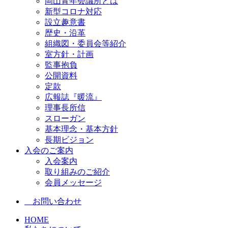
岡山青年会議所とは
新型コロナ対応
設立趣意書
歴史・沿革
組織図・委員会等紹介
室方針・計画
監事抱負
公開資料
定款
広報誌『暖流』
理事長所信
スローガン
基本理念・基本方針
長期ビジョン
入会のご案内
入会案内
取り組みのご紹介
会員メッセージ
お問い合わせ
HOME