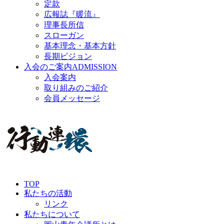
定款
広報誌『暖流』
理事長所信
スローガン
基本理念・基本方針
長期ビジョン
入会のご案内
ADMISSION
入会案内
取り組みのご紹介
会員メッセージ
TOP
私たちの活動
リンク
私たちについて