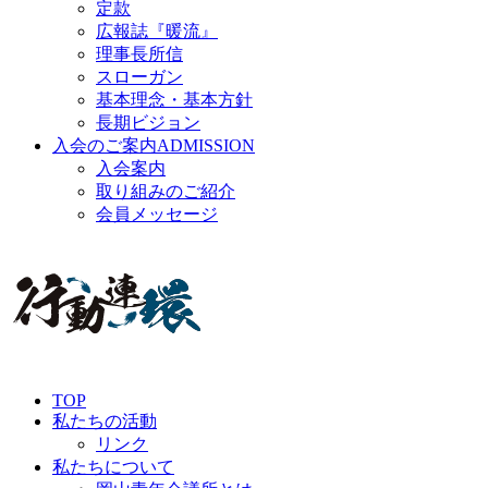
定款
広報誌『暖流』
理事長所信
スローガン
基本理念・基本方針
長期ビジョン
入会のご案内
ADMISSION
入会案内
取り組みのご紹介
会員メッセージ
TOP
私たちの活動
リンク
私たちについて