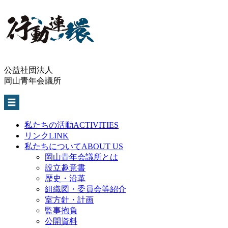
公益社団法人
岡山青年会議所
私たちの活動
ACTIVITIES
リンク
LINK
私たちについて
ABOUT US
岡山青年会議所とは
設立趣意書
歴史・沿革
組織図・委員会等紹介
室方針・計画
監事抱負
公開資料