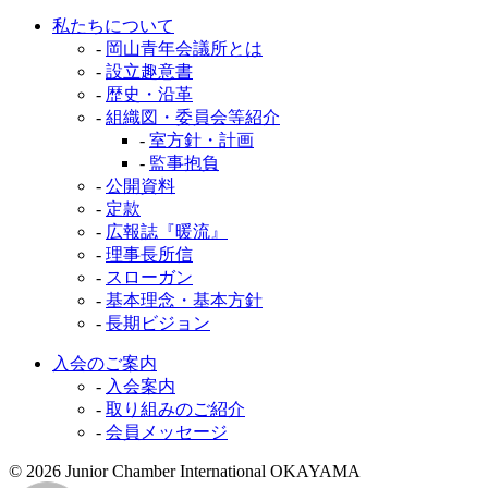
私たちについて
-
岡山青年会議所とは
-
設立趣意書
-
歴史・沿革
-
組織図・委員会等紹介
-
室方針・計画
-
監事抱負
-
公開資料
-
定款
-
広報誌『暖流』
-
理事長所信
-
スローガン
-
基本理念・基本方針
-
長期ビジョン
入会のご案内
-
入会案内
-
取り組みのご紹介
-
会員メッセージ
© 2026 Junior Chamber International OKAYAMA