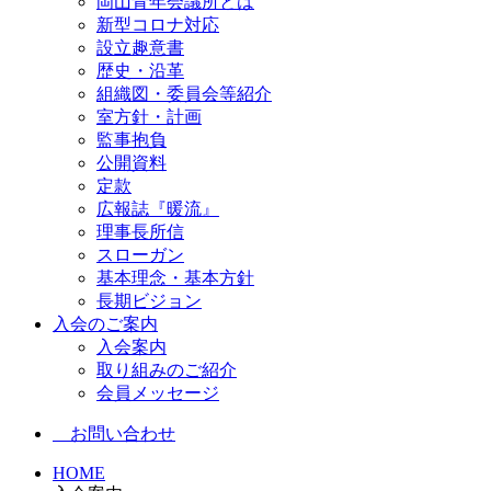
岡山青年会議所とは
新型コロナ対応
設立趣意書
歴史・沿革
組織図・委員会等紹介
室方針・計画
監事抱負
公開資料
定款
広報誌『暖流』
理事長所信
スローガン
基本理念・基本方針
長期ビジョン
入会のご案内
入会案内
取り組みのご紹介
会員メッセージ
お問い合わせ
HOME