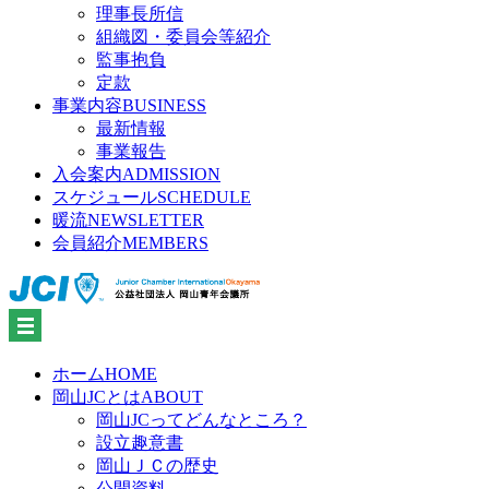
理事長所信
組織図・委員会等紹介
監事抱負
定款
事業内容
BUSINESS
最新情報
事業報告
入会案内
ADMISSION
スケジュール
SCHEDULE
暖流
NEWSLETTER
会員紹介
MEMBERS
ホーム
HOME
岡山JCとは
ABOUT
岡山JCってどんなところ？
設立趣意書
岡山ＪＣの歴史
公開資料