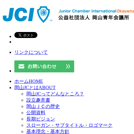
リンクについて
ホーム
HOME
岡山JCとは
ABOUT
岡山JCってどんなところ？
設立趣意書
岡山ＪＣの歴史
公開資料
長期ビジョン
スローガン・サブタイトル・ロゴマーク
基本理念・基本方針