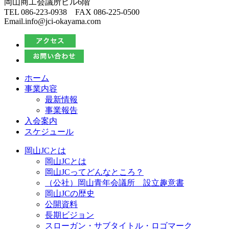
岡山商工会議所ビル6階
TEL 086-223-0938 FAX 086-225-0500
Email.info@jci-okayama.com
ホーム
事業内容
最新情報
事業報告
入会案内
スケジュール
岡山JCとは
岡山JCとは
岡山JCってどんなところ？
（公社）岡山青年会議所 設立趣意書
岡山JCの歴史
公開資料
長期ビジョン
スローガン・サブタイトル・ロゴマーク