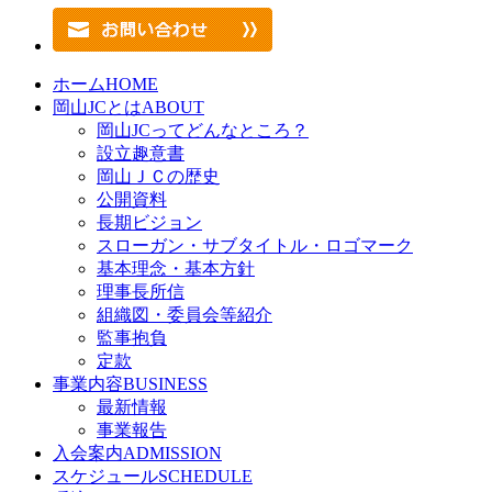
ホーム
HOME
岡山JCとは
ABOUT
岡山JCってどんなところ？
設立趣意書
岡山ＪＣの歴史
公開資料
長期ビジョン
スローガン・サブタイトル・ロゴマーク
基本理念・基本方針
理事長所信
組織図・委員会等紹介
監事抱負
定款
事業内容
BUSINESS
最新情報
事業報告
入会案内
ADMISSION
スケジュール
SCHEDULE