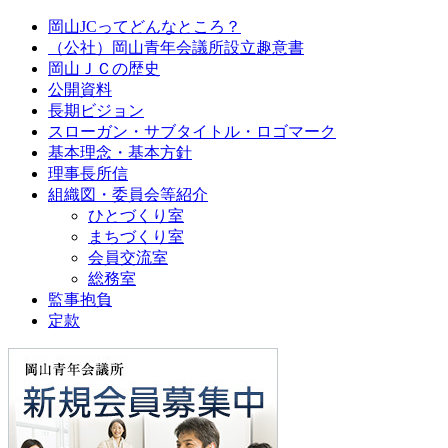
岡山JCってどんなところ？
（公社）岡山青年会議所設立趣意書
岡山ＪＣの歴史
公開資料
長期ビジョン
スローガン・サブタイトル・ロゴマーク
基本理念・基本方針
理事長所信
組織図・委員会等紹介
ひとづくり室
まちづくり室
会員交流室
総務室
監事抱負
定款