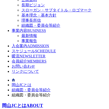
長期ビジョン
スローガン・サブタイトル・ロゴマーク
基本理念・基本方針
理事長所信
組織図・委員会等紹介
事業内容
BUSINESS
最新情報
事業報告
入会案内
ADMISSION
スケジュール
SCHEDULE
暖流
NEWSLETTER
会員紹介
MEMBERS
お問い合わせ
リンクについて
岡山JCとは
組織図・委員会等紹介
組織図・委員会等紹介
岡山JCとは
ABOUT