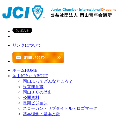
リンクについて
ホーム
HOME
岡山JCとは
ABOUT
岡山JCってどんなところ？
設立趣意書
岡山ＪＣの歴史
公開資料
長期ビジョン
スローガン・サブタイトル・ロゴマーク
基本理念・基本方針