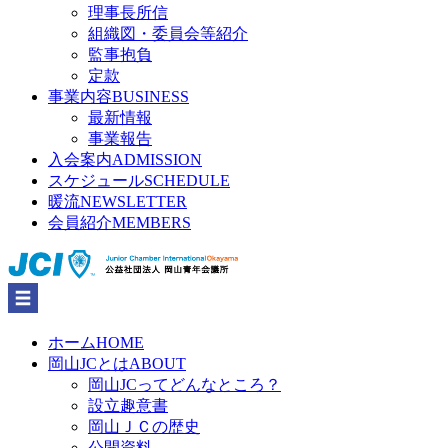
理事長所信
組織図・委員会等紹介
監事抱負
定款
事業内容
BUSINESS
最新情報
事業報告
入会案内
ADMISSION
スケジュール
SCHEDULE
暖流
NEWSLETTER
会員紹介
MEMBERS
ホーム
HOME
岡山JCとは
ABOUT
岡山JCってどんなところ？
設立趣意書
岡山ＪＣの歴史
公開資料