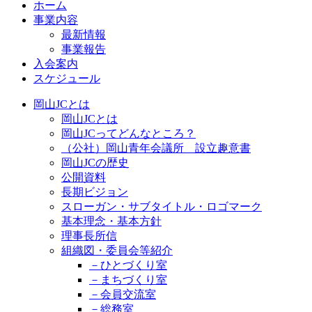
ホーム
事業内容
最新情報
事業報告
入会案内
スケジュール
岡山JCとは
岡山JCとは
岡山JCってどんなところ？
（公社）岡山青年会議所 設立趣意書
岡山JCの歴史
公開資料
長期ビジョン
スローガン・サブタイトル・ロゴマーク
基本理念・基本方針
理事長所信
組織図・委員会等紹介
－ひとづくり室
－まちづくり室
－会員交流室
－総務室