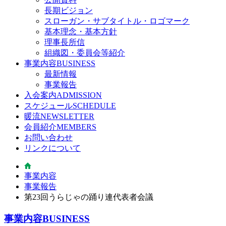
長期ビジョン
スローガン・サブタイトル・ロゴマーク
基本理念・基本方針
理事長所信
組織図・委員会等紹介
事業内容
BUSINESS
最新情報
事業報告
入会案内
ADMISSION
スケジュール
SCHEDULE
暖流
NEWSLETTER
会員紹介
MEMBERS
お問い合わせ
リンクについて
事業内容
事業報告
第23回うらじゃの踊り連代表者会議
事業内容
BUSINESS