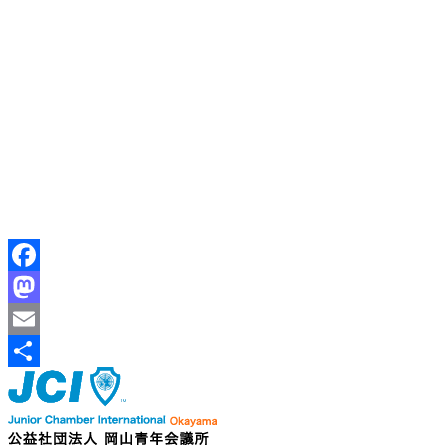
Facebook
Mastodon
Email
共
有