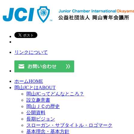
リンクについて
ホーム
HOME
岡山JCとは
ABOUT
岡山JCってどんなところ？
設立趣意書
岡山ＪＣの歴史
公開資料
長期ビジョン
スローガン・サブタイトル・ロゴマーク
基本理念・基本方針