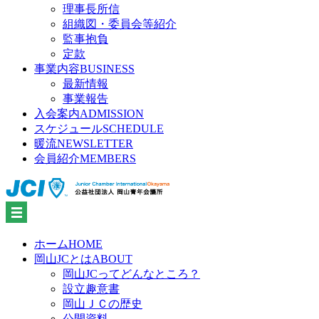
理事長所信
組織図・委員会等紹介
監事抱負
定款
事業内容
BUSINESS
最新情報
事業報告
入会案内
ADMISSION
スケジュール
SCHEDULE
暖流
NEWSLETTER
会員紹介
MEMBERS
ホーム
HOME
岡山JCとは
ABOUT
岡山JCってどんなところ？
設立趣意書
岡山ＪＣの歴史
公開資料