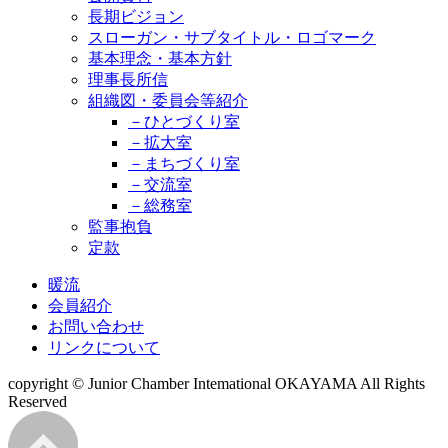
長期ビジョン
スローガン・サブタイトル・ロゴマーク
基本理念・基本方針
理事長所信
組織図・委員会等紹介
－ひとづくり室
－拡大室
－まちづくり室
－交流室
－総務室
監事抱負
定款
暖流
会員紹介
お問い合わせ
リンクについて
copyright © Junior Chamber Intemational OKAYAMA All Rights
Reserved