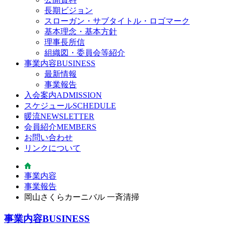
長期ビジョン
スローガン・サブタイトル・ロゴマーク
基本理念・基本方針
理事長所信
組織図・委員会等紹介
事業内容
BUSINESS
最新情報
事業報告
入会案内
ADMISSION
スケジュール
SCHEDULE
暖流
NEWSLETTER
会員紹介
MEMBERS
お問い合わせ
リンクについて
事業内容
事業報告
岡山さくらカーニバル 一斉清掃
事業内容
BUSINESS