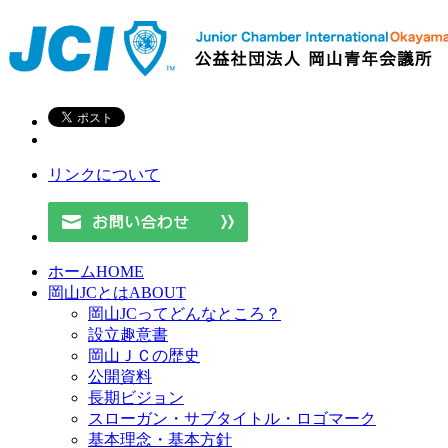
リンクについて
ホーム
HOME
岡山JCとは
ABOUT
岡山JCってどんなところ？
設立趣意書
岡山ＪＣの歴史
公開資料
長期ビジョン
スローガン・サブタイトル・ロゴマーク
基本理念・基本方針