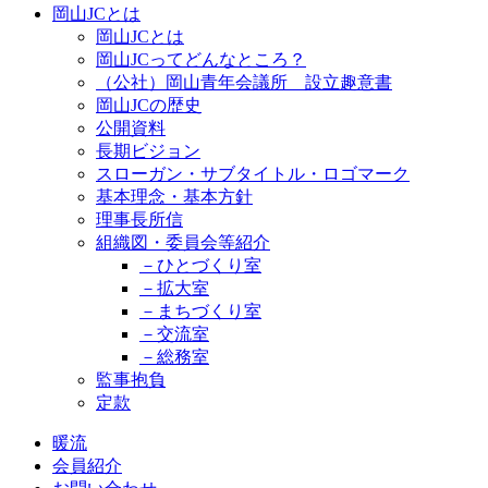
岡山JCとは
岡山JCとは
岡山JCってどんなところ？
（公社）岡山青年会議所 設立趣意書
岡山JCの歴史
公開資料
長期ビジョン
スローガン・サブタイトル・ロゴマーク
基本理念・基本方針
理事長所信
組織図・委員会等紹介
－ひとづくり室
－拡大室
－まちづくり室
－交流室
－総務室
監事抱負
定款
暖流
会員紹介