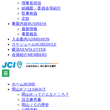
理事長所信
組織図・委員会等紹介
監事抱負
定款
事業内容
BUSINESS
最新情報
事業報告
入会案内
ADMISSION
スケジュール
SCHEDULE
暖流
NEWSLETTER
会員紹介
MEMBERS
ホーム
HOME
岡山JCとは
ABOUT
岡山JCってどんなところ？
設立趣意書
岡山ＪＣの歴史
公開資料