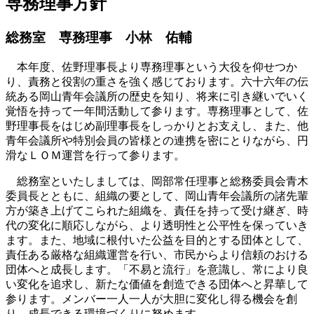
専務理事方針
総務室 専務理事
小林 佑輔
本年度、佐野理事長より専務理事という大役を仰せつか
り、責務と役割の重さを強く感じております。六十六年の伝
統ある岡山青年会議所の歴史を知り、将来に引き継いでいく
覚悟を持って一年間活動して参ります。専務理事として、佐
野理事長をはじめ副理事長をしっかりとお支えし、また、他
青年会議所や特別会員の皆様との連携を密にとりながら、円
滑なＬＯＭ運営を行って参ります。
総務室といたしましては、岡部常任理事と総務委員会青木
委員長とともに、組織の要として、岡山青年会議所の諸先輩
方が築き上げてこられた組織を、責任を持って受け継ぎ、時
代の変化に順応しながら、より透明性と公平性を保っていき
ます。また、地域に根付いた公益を目的とする団体として、
責任ある厳格な組織運営を行い、市民からより信頼のおける
団体へと成長します。「不易と流行」を意識し、常により良
い変化を追求し、新たな価値を創造できる団体へと昇華して
参ります。メンバー一人一人が大胆に変化し得る機会を創
り、成長できる環境づくりに努めます。