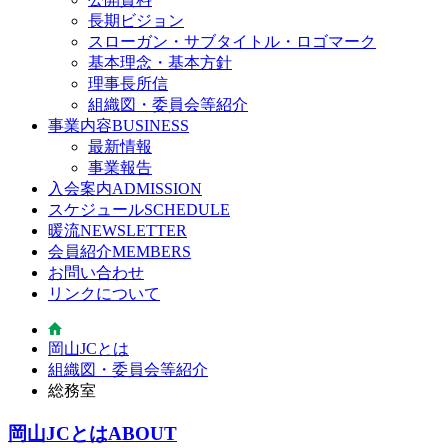
長期ビジョン
スローガン・サブタイトル・ロゴマーク
基本理念・基本方針
理事長所信
組織図・委員会等紹介
事業内容
BUSINESS
最新情報
事業報告
入会案内
ADMISSION
スケジュール
SCHEDULE
暖流
NEWSLETTER
会員紹介
MEMBERS
お問い合わせ
リンクについて
岡山JCとは
組織図・委員会等紹介
総務室
岡山JCとは
ABOUT