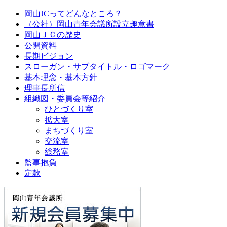
岡山JCってどんなところ？
（公社）岡山青年会議所設立趣意書
岡山ＪＣの歴史
公開資料
長期ビジョン
スローガン・サブタイトル・ロゴマーク
基本理念・基本方針
理事長所信
組織図・委員会等紹介
ひとづくり室
拡大室
まちづくり室
交流室
総務室
監事抱負
定款