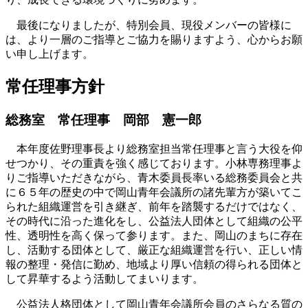
最後になりましたが、特別会員、現役メンバーの皆様に
は、より一層のご指導とご協力を賜りますよう、心からお願
い申し上げます。
常任理事方針
総務室 常任理事
岡部 憲一郎
本年度佐野理事長より総務室担当常任理事と言う大役を仰
せつかり、その重責を強く感じております。小林専務理事よ
りご指導いただきながら、青木委員長率いる総務委員会と共
に６５年の歴史の中で岡山青年会議所の諸先輩方が築いてこ
られた組織運営を引き継ぎ、前年を踏襲するだけではなく、
その時代に沿った進化をし、公益法人団体として組織の公平
性、透明性を高く保って参ります。また、岡山のまちに存在
し、活動する団体として、厳正な組織運営を行い、正しい情
報の整理・発信に勤め、地域より厚い信頼の得られる団体と
して昇華するよう活動してまいります。
公益法人格団体として岡山青年会議所会員のさらなる質の