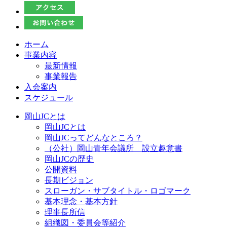
ホーム
事業内容
最新情報
事業報告
入会案内
スケジュール
岡山JCとは
岡山JCとは
岡山JCってどんなところ？
（公社）岡山青年会議所 設立趣意書
岡山JCの歴史
公開資料
長期ビジョン
スローガン・サブタイトル・ロゴマーク
基本理念・基本方針
理事長所信
組織図・委員会等紹介