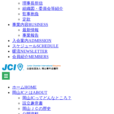
理事長所信
組織図・委員会等紹介
監事抱負
定款
事業内容
BUSINESS
最新情報
事業報告
入会案内
ADMISSION
スケジュール
SCHEDULE
暖流
NEWSLETTER
会員紹介
MEMBERS
ホーム
HOME
岡山JCとは
ABOUT
岡山JCってどんなところ？
設立趣意書
岡山ＪＣの歴史
公開資料