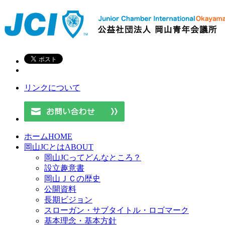
リンクについて
ホーム
HOME
岡山JCとは
ABOUT
岡山JCってどんなところ？
設立趣意書
岡山ＪＣの歴史
公開資料
長期ビジョン
スローガン・サブタイトル・ロゴマーク
基本理念・基本方針