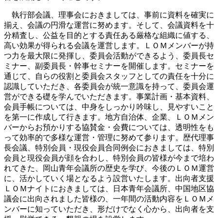
執行部会議、理事会におきましては、事前に資料を確実に
揃え、会議の円滑な運営に努めます。そして、会議資料を十
分精査し、公益を目的とする責任ある厳格な組織に値する、
高い効果が得られる会議を運営します。ＬＯＭメンバーが持
つ力を最大限に発揮し、委員会活動ができるよう、委員長セ
ミナー、副委員長・幹事セミナーを開催します。セミナーを
通じて、自らの役割と委員会スタッフとしての責任を十分に
認識していただき、各委員会が統一意識を持って、委員会運
営ができる礎を学んでいただきます。事業計画・基本資料、
会員手帳については、中身をしっかり吟味し、見やすいこと
を第一に作成して行きます。地方自治体、企業、ＬＯＭメン
バーからお預かりする協賛金・会費については、透明性をも
って効率的で多様な運営・管理に努めて参ります。歴代理事
長会議、特別会員・現役会員合同例会におきましては、特別
会員と現役会員が顔を合わし、特別会員の皆様が今まで培わ
れてきた、岡山青年会議所の歴史を学び、今後のＬＯＭ運営
に、活かしていく場となるよう設営いたします。出向者支援
ＬＯＭナイトにおきましては、日本青年会議所、中国地区協
議会に出向されました皆様の、一年間の活動内容をＬＯＭメ
ンバーに知っていただき、形だけでなく心から、出向者を支