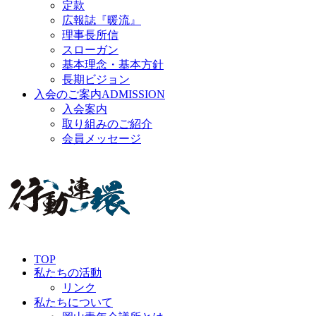
定款
広報誌『暖流』
理事長所信
スローガン
基本理念・基本方針
長期ビジョン
入会のご案内
ADMISSION
入会案内
取り組みのご紹介
会員メッセージ
TOP
私たちの活動
リンク
私たちについて