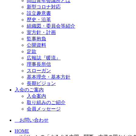
岡山青年会議所とは
新型コロナ対応
設立趣意書
歴史・沿革
組織図・委員会等紹介
室方針・計画
監事抱負
公開資料
定款
広報誌『暖流』
理事長所信
スローガン
基本理念・基本方針
長期ビジョン
入会のご案内
入会案内
取り組みのご紹介
会員メッセージ
お問い合わせ
HOME