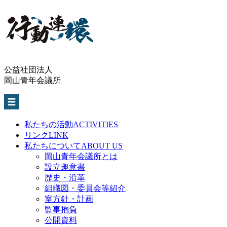
公益社団法人
岡山青年会議所
私たちの活動
ACTIVITIES
リンク
LINK
私たちについて
ABOUT US
岡山青年会議所とは
設立趣意書
歴史・沿革
組織図・委員会等紹介
室方針・計画
監事抱負
公開資料