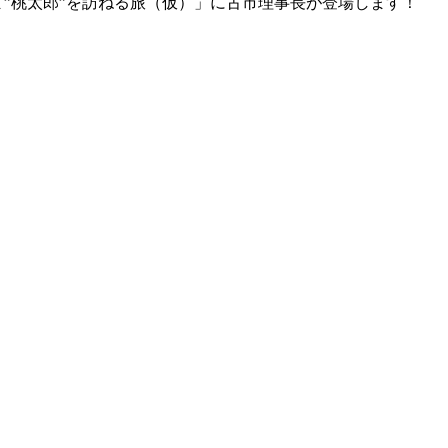
ま”桃太郎”を訪ねる旅（仮）」に古市理事長が登場します！