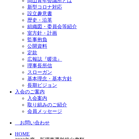
岡山青年会議所とは
新型コロナ対応
設立趣意書
歴史・沿革
組織図・委員会等紹介
室方針・計画
監事抱負
公開資料
定款
広報誌『暖流』
理事長所信
スローガン
基本理念・基本方針
長期ビジョン
入会のご案内
入会案内
取り組みのご紹介
会員メッセージ
お問い合わせ
HOME