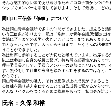
そんな魅力的な団体であり続けるためにコロナ前から今に至
シップでメンバーを牽引して参ります。そして最後に、どの
岡山JC三信条「修練」について
私は岡山青年会議所で多くの仲間ができました。振返ると活
いう三信条があります。私は「修練」が青年会議所活動にお
実施に至るまでの苦労が大きいことは言うまでもありません
力となったからです。入会から今日まで、たくさんの諸先輩
うことができました。
私は出席し参加することが大切だと考えています。出席する
以上は参加し自身の成長に繋げ、持ち帰る必要性があります
理事委員長として、委員会メンバーの参加にこだわります。
す。無茶をして仕事や家庭を顧みず活動をするのではなく、
からです。
岡山青年会議所の魅力、それは想像以上の成長ができること
る修練を乗り越え奉仕することで自己成長に繋がるからです
そんなサイクルをつくるために修練をもって、私自身が誰よ
氏名：久保 和裕