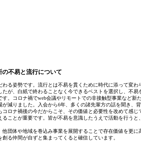
所の不易と流行について
だわる姿勢です。流行とは不易を貫くために時代に添って変わ
したが、白紙で終わることなく今できるベストを選択し、不易
です。コロナ禍でweb会議やリモートでの非接触型事業など新
場が減りました。入会から6年、多くの諸先輩方の話を聞き、
もコロナ禍後の今だからこそ、その価値と必要性を改めて感じ
えることが重要です。皆が不易を意識したうえで活動を行うと
。
、他団体や地域を巻込み事業を展開することで存在価値を更に
を創る仲間が自ずと集まってくると確信しています。