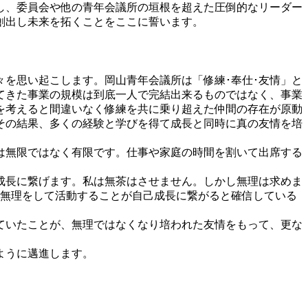
し、委員会や他の青年会議所の垣根を超えた圧倒的なリーダー
創出し未来を拓くことをここに誓います。
を思い起こします。岡山青年会議所は「修練･奉仕･友情」と
てきた事業の規模は到底一人で完結出来るものではなく、事業
を考えると間違いなく修練を共に乗り超えた仲間の存在が原動
その結果、多くの経験と学びを得て成長と同時に真の友情を培
は無限ではなく有限です。仕事や家庭の時間を割いて出席する
成長に繋げます。私は無茶はさせません。しかし無理は求めま
。無理をして活動することが自己成長に繋がると確信している
ていたことが、無理ではなくなり培われた友情をもって、更な
ように邁進します。