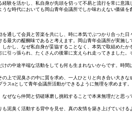
る経験を活かし、私自身が先頭を切って不易と流行を常に意識
ような時代においても岡山青年会議所でしか味わえない価値を
動を通して会員と苦楽を共にし、時に本気でぶつかり合った日々
ける最大の醍醐味であると考えます。岡山青年会議所が実施し
。しかし、なぜ私自身が妥協することなく、本気で取組めたか
方に引っ張られ、たくさんの後輩に支えられ走ってきました。
だけの中途半端な活動をしても何も生まれないからです。時間
。
その上で泥臭さの中に質を求め、一人ひとりと向き合い大きな
プラスαとして青年会議所活動ができるように無理を求めます
、なぜなら仲間と切磋琢磨し挑戦することで本来無理だと思っ
。
りも泥臭く活動する背中を見せ、真の友情を築き上げていける