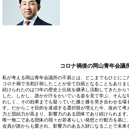
コロナ禍後の岡山青年会議
私が考える岡山青年会議所の不易とは、どこまでもひとにこ
コロナ禍で当初計画したことが全て白紙となることもありま
続けられたのは73年の歴史と伝統を継承し活動してきたから
した。しかし、誰かが汗をかいている姿を見て学ぶ、そんな
わしく、その効果までも疑っていた膝と膝を突き合わせる場
す。だからこそ目的を達成する選択肢が増えた今、改めて考
力と団結力が高まり、影響力のある団体であり続けられます
唯一無二である団体の我々が若者らしい発想と行動力を基に
会員が誰からも愛され、影響力のある人財になることで未来