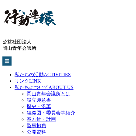
公益社団法人
岡山青年会議所
私たちの活動
ACTIVITIES
リンク
LINK
私たちについて
ABOUT US
岡山青年会議所とは
設立趣意書
歴史・沿革
組織図・委員会等紹介
室方針・計画
監事抱負
公開資料