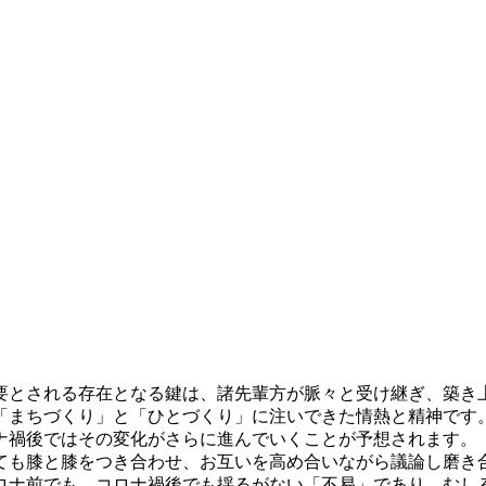
要とされる存在となる鍵は、諸先輩方が脈々と受け継ぎ、築き
「まちづくり」と「ひとづくり」に注いできた情熱と精神です
ナ禍後ではその変化がさらに進んでいくことが予想されます。
ても膝と膝をつき合わせ、お互いを高め合いながら議論し磨き
ロナ前でも、コロナ禍後でも揺るがない「不易」であり、むし