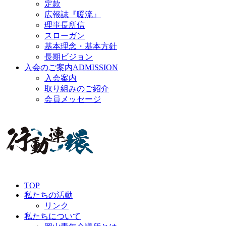
定款
広報誌『暖流』
理事長所信
スローガン
基本理念・基本方針
長期ビジョン
入会のご案内
ADMISSION
入会案内
取り組みのご紹介
会員メッセージ
TOP
私たちの活動
リンク
私たちについて