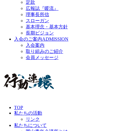
定款
広報誌『暖流』
理事長所信
スローガン
基本理念・基本方針
長期ビジョン
入会のご案内
ADMISSION
入会案内
取り組みのご紹介
会員メッセージ
TOP
私たちの活動
リンク
私たちについて