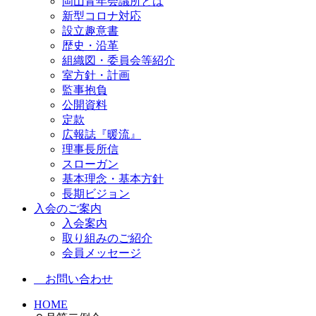
岡山青年会議所とは
新型コロナ対応
設立趣意書
歴史・沿革
組織図・委員会等紹介
室方針・計画
監事抱負
公開資料
定款
広報誌『暖流』
理事長所信
スローガン
基本理念・基本方針
長期ビジョン
入会のご案内
入会案内
取り組みのご紹介
会員メッセージ
お問い合わせ
HOME