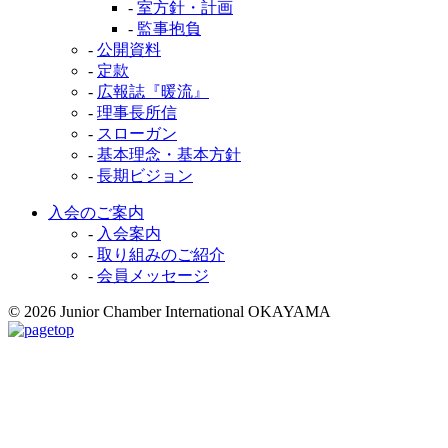
-
室方針・計画
-
監事抱負
-
公開資料
-
定款
-
広報誌『暖流』
-
理事長所信
-
スローガン
-
基本理念・基本方針
-
長期ビジョン
入会のご案内
-
入会案内
-
取り組みのご紹介
-
会員メッセージ
© 2026 Junior Chamber International OKAYAMA