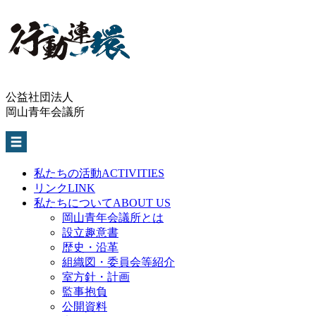
公益社団法人
岡山青年会議所
私たちの活動
ACTIVITIES
リンク
LINK
私たちについて
ABOUT US
岡山青年会議所とは
設立趣意書
歴史・沿革
組織図・委員会等紹介
室方針・計画
監事抱負
公開資料