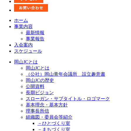
ホーム
事業内容
最新情報
事業報告
入会案内
スケジュール
岡山JCとは
岡山JCとは
（公社）岡山青年会議所 設立趣意書
岡山JCの歴史
公開資料
長期ビジョン
スローガン・サブタイトル・ロゴマーク
基本理念・基本方針
理事長所信
組織図・委員会等紹介
－ひとづくり室
－まちづくり室