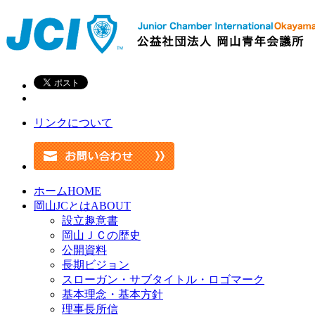
リンクについて
ホーム
HOME
岡山JCとは
ABOUT
設立趣意書
岡山ＪＣの歴史
公開資料
長期ビジョン
スローガン・サブタイトル・ロゴマーク
基本理念・基本方針
理事長所信