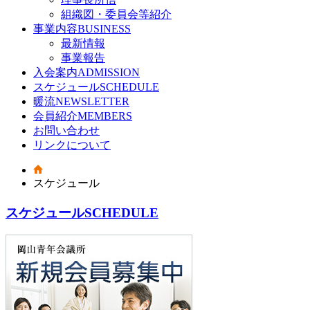
組織図・委員会等紹介
事業内容
BUSINESS
最新情報
事業報告
入会案内
ADMISSION
スケジュール
SCHEDULE
暖流
NEWSLETTER
会員紹介
MEMBERS
お問い合わせ
リンクについて
スケジュール
スケジュール
SCHEDULE