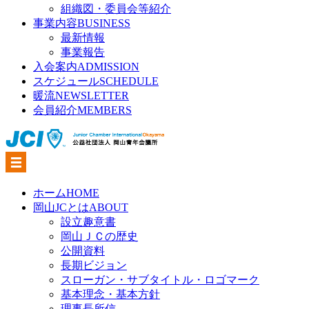
組織図・委員会等紹介
事業内容
BUSINESS
最新情報
事業報告
入会案内
ADMISSION
スケジュール
SCHEDULE
暖流
NEWSLETTER
会員紹介
MEMBERS
ホーム
HOME
岡山JCとは
ABOUT
設立趣意書
岡山ＪＣの歴史
公開資料
長期ビジョン
スローガン・サブタイトル・ロゴマーク
基本理念・基本方針
理事長所信