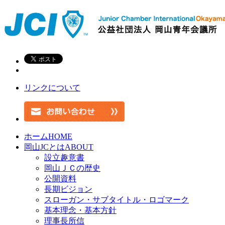
リンクについて
ホーム
HOME
岡山JCとは
ABOUT
設立趣意書
岡山ＪＣの歴史
公開資料
長期ビジョン
スローガン・サブタイトル・ロゴマーク
基本理念・基本方針
理事長所信