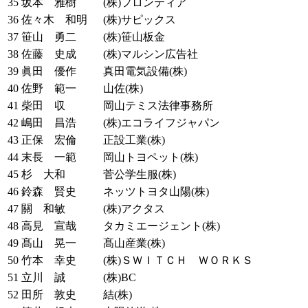
35
坂本 雅樹
(株)フロンティア
36
佐々木 和明
(株)サピックス
37
笹山 勇二
(株)笹山板金
38
佐藤 史成
(株)マルシン広告社
39
眞田 優作
真田電気設備(株)
40
佐野 範一
山佐(株)
41
柴田 収
岡山テミス法律事務所
42
嶋田 昌浩
(株)エコライフジャパン
43
正保 宏倫
正設工業(株)
44
末長 一範
岡山トヨペット(株)
45
杉 大和
菅公学生服(株)
46
鈴森 賢史
ネッツトヨタ山陽(株)
47
關 和敏
(株)アクタス
48
高見 宣哉
タカミエージェント(株)
49
髙山 晃一
髙山産業(株)
50
竹本 幸史
(株)ＳＷＩＴＣＨ ＷＯＲＫＳ
51
立川 誠
(株)BC
52
田所 敦史
結(株)