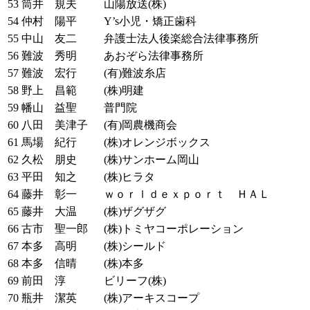
53
筒井 規夫
山陽放送(株)
54
仲村 陽平
Y’s小児・矯正歯科
55
中山 友二
弁護士法人後楽総合法律事務所
56
難波 秀明
あおぞら法律事務所
57
難波 宏行
(有)難波糸店
58
野上 昌範
(株)明建
59
幡山 益聖
普門院
60
八田 美津子
(有)岡農機商会
61
馬場 紀行
(株)オレンジボックス
62
久松 朋史
(株)サンホーム岡山
63
平田 知之
(株)ヒラタ
64
藤井 彰一
ｗｏｒｌｄｅｘｐｏｒｔ ＨＡＬ
65
藤井 大温
(株)ザグザグ
66
古市 聖一郎
(株)トミヤコーポレーション
67
本多 高明
(株)シールド
68
本多 信晴
(株)本多
69
前田 淳
ビリーフ(株)
70
瓶井 潔英
(株)アーキスコープ