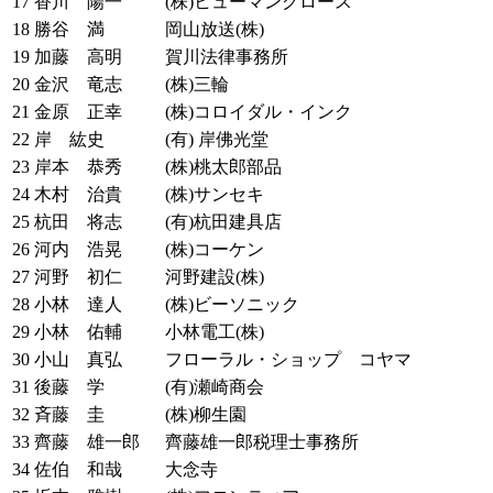
17
香川 陽一
(株)ヒューマングロース
18
勝谷 満
岡山放送(株)
19
加藤 高明
賀川法律事務所
20
金沢 竜志
(株)三輪
21
金原 正幸
(株)コロイダル・インク
22
岸 紘史
(有) 岸佛光堂
23
岸本 恭秀
(株)桃太郎部品
24
木村 治貴
(株)サンセキ
25
杭田 将志
(有)杭田建具店
26
河内 浩晃
(株)コーケン
27
河野 初仁
河野建設(株)
28
小林 達人
(株)ビーソニック
29
小林 佑輔
小林電工(株)
30
小山 真弘
フローラル・ショップ コヤマ
31
後藤 学
(有)瀬崎商会
32
斉藤 圭
(株)柳生園
33
齊藤 雄一郎
齊藤雄一郎税理士事務所
34
佐伯 和哉
大念寺