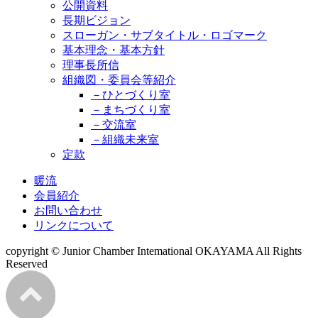
公開資料
長期ビジョン
スローガン・サブタイトル・ロゴマーク
基本理念・基本方針
理事長所信
組織図・委員会等紹介
－ひとづくり室
－まちづくり室
－交流室
－組織未来室
定款
暖流
会員紹介
お問い合わせ
リンクについて
copyright © Junior Chamber Intemational OKAYAMA All Rights
Reserved