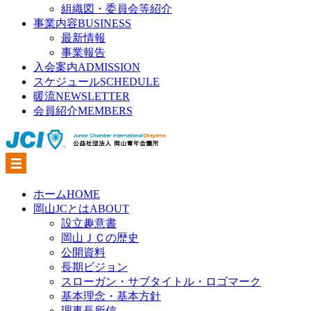
組織図・委員会等紹介
事業内容
BUSINESS
最新情報
事業報告
入会案内
ADMISSION
スケジュール
SCHEDULE
暖流
NEWSLETTER
会員紹介
MEMBERS
ホーム
HOME
岡山JCとは
ABOUT
設立趣意書
岡山ＪＣの歴史
公開資料
長期ビジョン
スローガン・サブタイトル・ロゴマーク
基本理念・基本方針
理事長所信