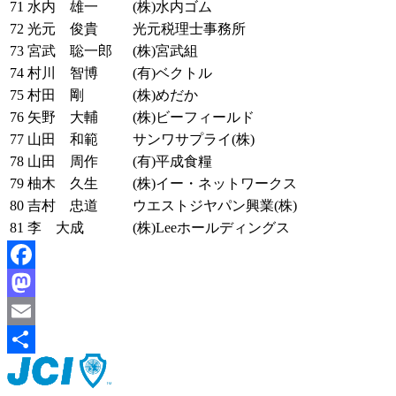
71
水内 雄一
(株)水内ゴム
72
光元 俊貴
光元税理士事務所
73
宮武 聡一郎
(株)宮武組
74
村川 智博
(有)ベクトル
75
村田 剛
(株)めだか
76
矢野 大輔
(株)ビーフィールド
77
山田 和範
サンワサプライ(株)
78
山田 周作
(有)平成食糧
79
柚木 久生
(株)イー・ネットワークス
80
吉村 忠道
ウエストジヤパン興業(株)
81
李 大成
(株)Leeホールディングス
Facebook
Mastodon
Email
共
有