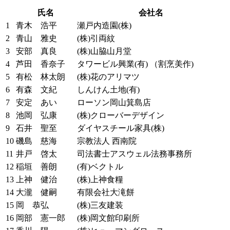
氏名
会社名
1
青木 浩平
瀬戸内造園(株)
2
青山 雅史
(株)引両紋
3
安部 真良
(株)山脇山月堂
4
芦田 香奈子
タワービル興業(有) （割烹美作)
5
有松 林太朗
(株)花のアリマツ
6
有森 文紀
しんけん土地(有)
7
安定 あい
ローソン岡山箕島店
8
池岡 弘康
(株)クローバーデザイン
9
石井 聖至
ダイヤスチール家具(株)
10
磯島 慈海
宗教法人 西南院
11
井戸 啓太
司法書士アスウェル法務事務所
12
稲垣 善朗
(有)ベクトル
13
上神 健治
(株)上神食糧
14
大瀧 健嗣
有限会社大滝餅
15
岡 恭弘
(株)三友建装
16
岡部 憲一郎
(株)岡文館印刷所